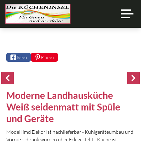
Über uns
Ausstellung
Teilen
Pinnen
Unsere Marken
Referenzen
Moderne Landhausküche
News
Weiß seidenmatt mit Spüle
Angebote
und Geräte
Kontakt
Modell imd Dekor ist nachlieferbar - Kühlgeräteumbau und
Vorratsschrank wurden über Eck gestellt - Küche ist