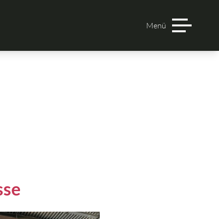
Menü
sse